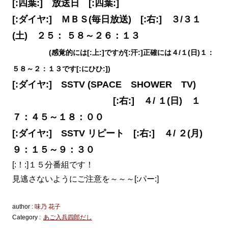
[:四葉:] 放送日 [:四葉:]
[:ダイヤ:] ＭＢＳ(毎日放送) [:右:] ３/３１
(土) ２５： ５８～２６：１３
(感覚的には[:上:]ですが[:汗:]正確には４/１(日)１：
５８～２：１３です[:にひひ:])
[:ダイヤ:] SSTV (SPACE SHOWER TV)
[:右:] ４/ １(日) １
７：４５～１８：００
[:ダイヤ:] SSTV リピート [:右:] ４/ ２(月)
９：１５～９：３０
[:！:]１５分番組です！
見逃さないようにご注意を～～～[:パー:]
author :
味乃 花子
Category :
あご入兵四郎だし