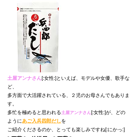
土屋アンナさん
[:女性:]といえば、モデルや女優、歌手な
ど、
多方面で大活躍されている、２児のお母さんでもありま
す。
多忙を極めると思われる
[:女性:]が、どの
土屋アンナさん
ように
あご入兵四郎だし
を
ご紹介くださるのか、とっても楽しみですね[:にかっ:]