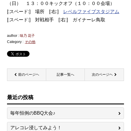
（日） １３：００キックオフ（１０：００会場）
[:スペード:] 場所 [:右:]
レベルファイブスタジアム
[:スペード:] 対戦相手 [:右:] ガイナーレ鳥取
author :
味乃 花子
Category :
その他
前のページヘ
記事一覧へ
次のページヘ
最近の投稿
毎年恒例のBBQ大会♪
アレコレ浸してみよう！