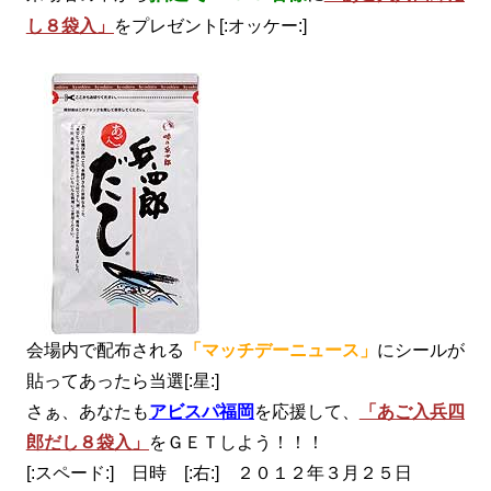
し８袋入」
をプレゼント[:オッケー:]
会場内で配布される
「マッチデーニュース」
にシールが
貼ってあったら当選[:星:]
さぁ、あなたも
アビスパ福岡
を応援して、
「あご入兵四
郎だし８袋入」
をＧＥＴしよう！！！
[:スペード:] 日時 [:右:] ２０１２年３月２５日