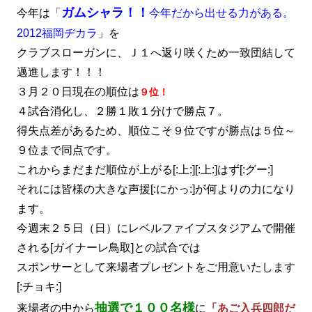
ガムシャラ！！
今年は「
今年だから出せる力がある。
2012福岡ヂカラ
」を
クラブスローガンに、Ｊ１へ返り咲くため一致団結して
邁進します！！！
３月２０日現在の順位は
９位！
４試合消化し、２勝１敗１分けで勝点７。
得失点差があるため、順位こそ９位ですが勝点は５位～
９位まで同点です。
これからまだまだ順位が上がる[:上:][:上:]はず[:グー:]
それには皆様の大きな声援[:にかっ:]が何よりの力になり
ます。
今週末２５日（日）にレベルファイブスタジアムで開催
される[ガイナーレ鳥取]との試合では
スポンサーとして来場者プレゼントをご用意いたします
[:チョキ:]
抽選で１００名様
来場者の中から
に
「あご入兵四郎だ