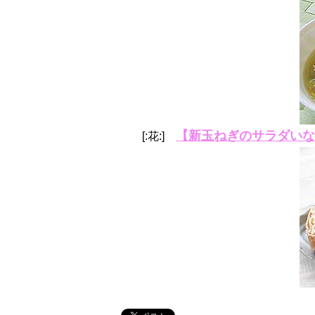
【新玉ねぎのサラダいな
[:花:]