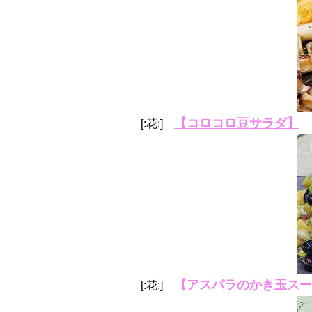
【コロコロ豆サラダ】
[:花:]
【アスパラのかき玉スー
[:花:]