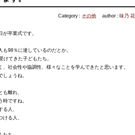
Category :
その他
author :
味乃 
日が卒業式です。
人も98％に達しているのだとか。
を受けてきた子どもたち。
く、社会性や協調性、様々なことを学んできたと思います。
でしょうね。
とも離れ、
う時ですね。
する人、
つける人、
もたち。