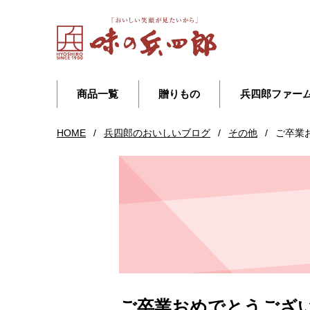
商品一覧
贈りもの
兵四郎ファー
HOME
/
兵四郎のおいしいブログ
/
その他
/
ご卒業
ご卒業おめでとうござ