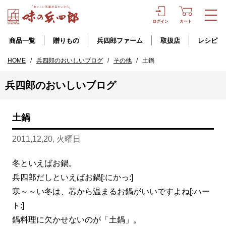
ログイン
カート
商品一覧
贈りもの
兵四郎ファーム
取扱店
レシピ
HOME
/
兵四郎のおいしいブログ
/
その他
/
土鍋
兵四郎のおいしいブログ
土鍋
2011,12,20, 火曜日
冬といえばお鍋。
兵四郎だしといえばお鍋[:にかっ:]
寒～～い冬は、芯から温まるお鍋がいいですよね[:ハー
ト:]
鍋料理に欠かせないのが「土鍋」。