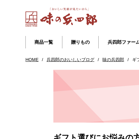
商品一覧
贈りもの
兵四郎ファー
HOME
/
兵四郎のおいしいブログ
/
味の兵四郎
/
ギ
ギフト選びにお悩みの