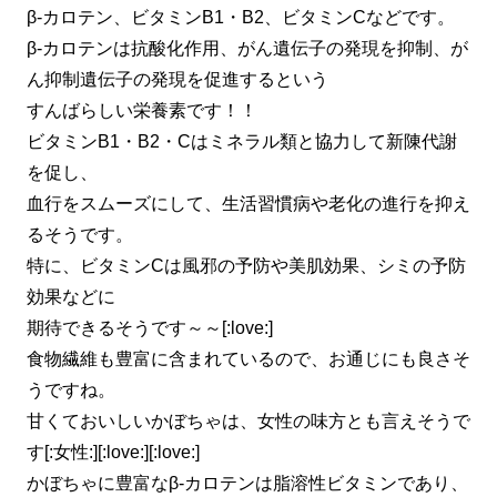
β-カロテン、ビタミンB1・B2、ビタミンCなどです。
β-カロテンは抗酸化作用、がん遺伝子の発現を抑制、が
ん抑制遺伝子の発現を促進するという
すんばらしい栄養素です！！
ビタミンB1・B2・Cはミネラル類と協力して新陳代謝
を促し、
血行をスムーズにして、生活習慣病や老化の進行を抑え
るそうです。
特に、ビタミンCは風邪の予防や美肌効果、シミの予防
効果などに
期待できるそうです～～[:love:]
食物繊維も豊富に含まれているので、お通じにも良さそ
うですね。
甘くておいしいかぼちゃは、女性の味方とも言えそうで
す[:女性:][:love:][:love:]
かぼちゃに豊富なβ-カロテンは脂溶性ビタミンであり、