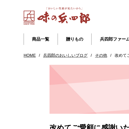
商品一覧
贈りもの
兵四郎ファー
HOME
/
兵四郎のおいしいブログ
/
その他
/
改めて
改めてご愛顧に感謝い