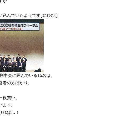
すが
込んでいたようです[:にひひ:]
列中央に囲んでいる15名は、
営者の方ばかり。
一役買い、
います。
ければ…！