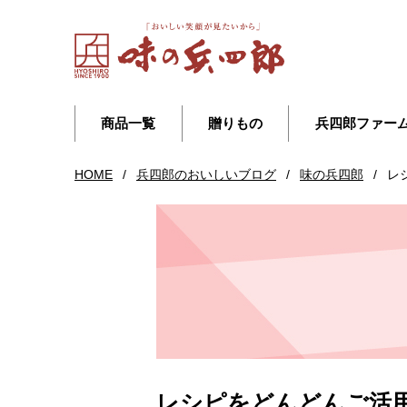
商品一覧
贈りもの
兵四郎ファー
HOME
/
兵四郎のおいしいブログ
/
味の兵四郎
/
レ
レシピをどんどんご活