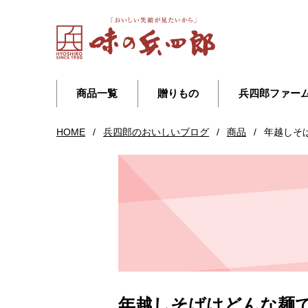
商品一覧
贈りもの
兵四郎ファー
HOME
/
兵四郎のおいしいブログ
/
商品
/
年越しそ
年越しそばはどんな麺