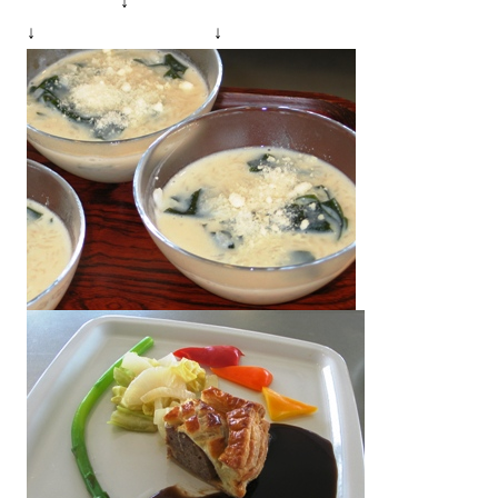
↓
↓ ↓