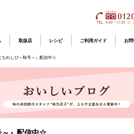
ム
取扱店
レシピ
ご利用ガイド
お問
にちれしぴ～秋号～』配信中☆
号～』配信中☆