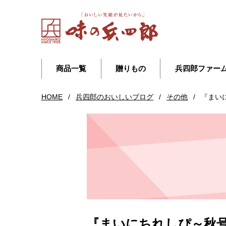
商品一覧
贈りもの
兵四郎ファー
HOME
/
兵四郎のおいしいブログ
/
その他
/
『まい
『まいにちれしぴ～秋