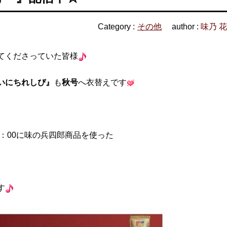
Category :
その他
author :
味乃 
てくださっていた皆様
いにちれしぴ』
も
秋号
へ衣替えです
1：00に味の兵四郎商品を使った
。
す