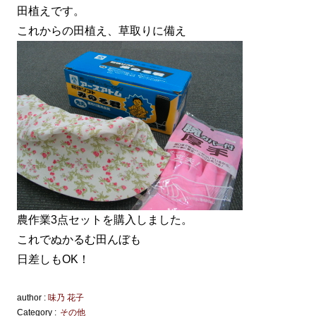
田植えです。
これからの田植え、草取りに備え
農作業3点セットを購入しました。
これでぬかるむ田んぼも
日差しもOK！
author :
味乃 花子
Category :
その他