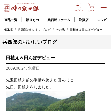
ログイン
カート
商品一覧
贈りもの
兵四郎ファーム
取扱店
レシピ
HOME
/
兵四郎のおいしいブログ
/
その他
/
田植え＆田んぼデビュー
兵四郎のおいしいブログ
田植え＆田んぼデビュー
2009,06,24, 水曜日
先週田植え前の準備を終えた田んぼに
先日、田植えをしました。