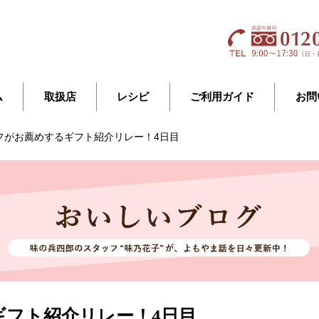
ム
取扱店
レシピ
ご利用ガイド
お問
フがお薦めするギフト紹介リレー！4日目
フト紹介リレー！4日目