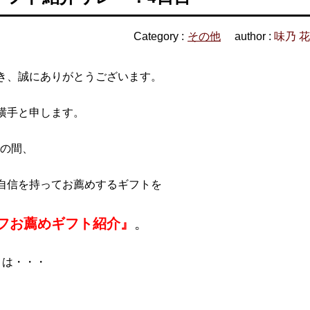
Category :
その他
author :
味乃 
き、誠にありがとうございます。
横手と申します。
での間、
自信を持ってお薦めするギフトを
フお薦めギフト紹介』
。
トは・・・