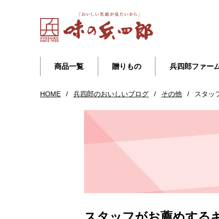
商品一覧
贈りもの
兵四郎ファー
HOME
/
兵四郎のおいしいブログ
/
その他
/
スタッ
スタッフがお薦めするギ