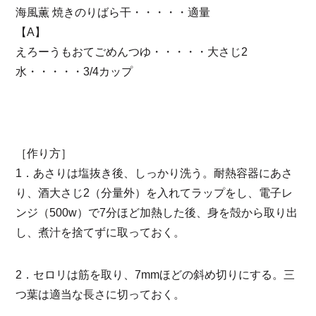
海風薫 焼きのりばら干・・・・・適量
【A】
えろーうもおてごめんつゆ・・・・・大さじ2
水・・・・・3/4カップ
［作り方］
1．あさりは塩抜き後、しっかり洗う。耐熱容器にあさ
り、酒大さじ2（分量外）を入れてラップをし、電子レ
ンジ（500w）で7分ほど加熱した後、身を殻から取り出
し、煮汁を捨てずに取っておく。
2．セロリは筋を取り、7mmほどの斜め切りにする。三
つ葉は適当な長さに切っておく。